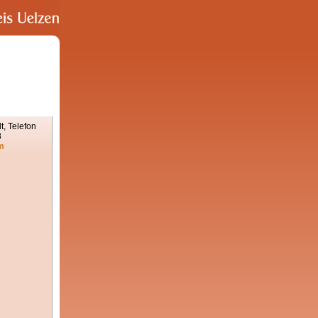
, Telefon
8
m