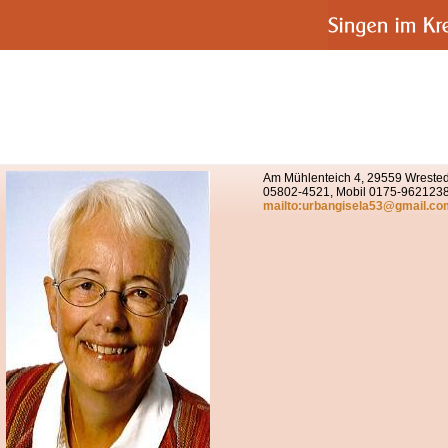
Am Mühlenteich 4, 29559 Wrestedt
05802-4521, Mobil 0175-962123
mailto:urbangisela53@gmail.co