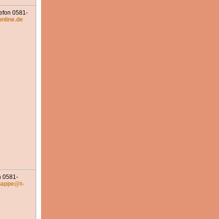
efon 0581-
nline.de
n 0581-
nappe@t-