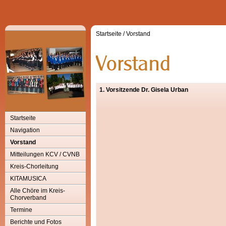
Startseite
/
Vorstand
1. Vorsitzende Dr. Gisela Urban
Startseite
Navigation
Vorstand
Mitteilungen KCV / CVNB
Kreis-Chorleitung
KITAMUSICA
Alle Chöre im Kreis-
Chorverband
Termine
Berichte und Fotos