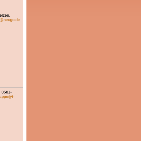
elzen,
jf@nexgo.de
n 0581-
nappe@t-