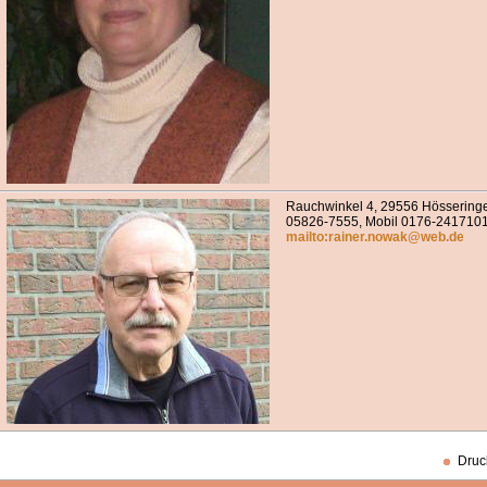
Rauchwinkel 4, 29556 Hösseringe
05826-7555, Mobil 0176-241710
mailto:rainer.nowak@web.de
Druc