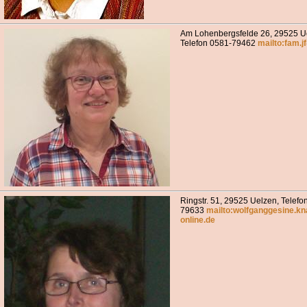
Am Lohenbergsfelde 26, 29525 U
Telefon 0581-79462
mailto:fam.
Ringstr. 51, 29525 Uelzen, Telefo
79633
mailto:wolfganggesine.k
online.de