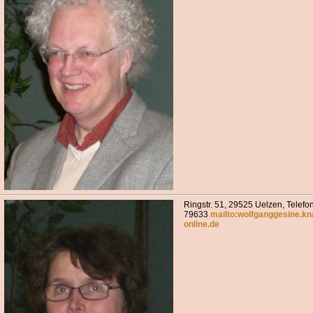
Ringstr. 51, 29525 Uelzen, Telefo
79633
mailto:wolfganggesine.k
online.de