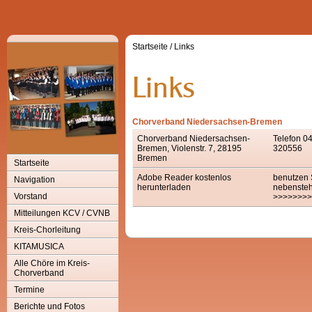
Startseite
/
Links
Chorverband Niedersachsen-Bremen
Chorverband Niedersachsen-
Telefon 0
Bremen, Violenstr. 7, 28195
320556
Bremen
Startseite
Adobe Reader kostenlos
benutzen 
Navigation
herunterladen
nebenste
Vorstand
>>>>>>>>
Mitteilungen KCV / CVNB
Kreis-Chorleitung
KITAMUSICA
Alle Chöre im Kreis-
Chorverband
Termine
Berichte und Fotos