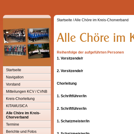
Startseite
/
Alle Chöre im Kreis-Chorverband
Reihenfolge der aufgeführten Personen
1. Vorsitzende/r
Startseite
2. Vorsitzende/r
Navigation
Chorleitung
Vorstand
Mitteilungen KCV / CVNB
1. Schriftführer/in
Kreis-Chorleitung
KITAMUSICA
2. Schriftführer/in
Alle Chöre im Kreis-
Chorverband
1. Schatzmeister/in
Termine
Berichte und Fotos
2.
Schatzmeister/in