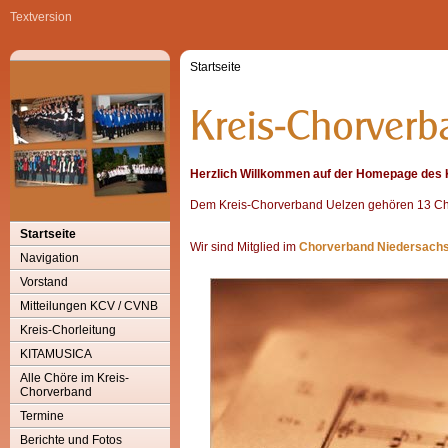
Textversion
Startseite
Herzlich Willkommen auf der Homepage des 
Dem Kreis-Chorverband Uelzen gehören 13 Ch
Startseite
Wir sind Mitglied im
Chorverband Niedersach
Navigation
Vorstand
Mitteilungen KCV / CVNB
Kreis-Chorleitung
KITAMUSICA
Alle Chöre im Kreis-
Chorverband
Termine
Berichte und Fotos