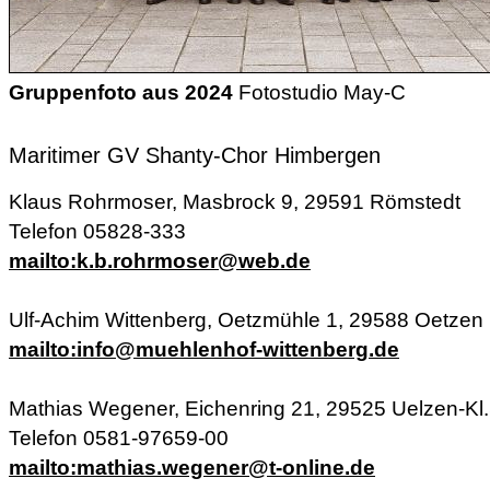
Gruppenfoto aus 2024
Fotostudio May-C
Maritimer GV Shanty-Chor Himbergen
Klaus Rohrmoser, Masbrock 9, 29591 Römstedt
Telefon 05828-333
mailto:k.b.rohrmoser@web.de
Ulf-Achim Wittenberg, Oetzmühle 1, 29588 Oetzen
mailto:info@muehlenhof-wittenberg.de
Mathias Wegener, Eichenring 21, 29525 Uelzen-Kl.
Telefon 0581-97659-00
mailto:mathias.wegener@t-online.de